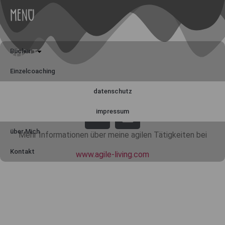
MENÜ
Bücher
RECHT
Einzelcoaching
Organisation
datenschutz
MADE BY BETTINA RUGGERI
Meine Beiträge
impressum
über Mich
Mehr Informationen über meine agilen Tätigkeiten bei
Kontakt
www.agile-living.com