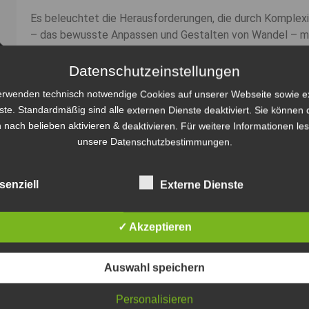
Es beleuchtet die Herausforderungen, die durch Komplexi
– das bewusste Anpassen und Gestalten von Wandel – mit
Kommunikation verbunden werden kann.
Datenschutzeinstellungen
Daraus kann Verbundenheit entstehen, die innere und äuße
erwenden technisch notwendige Cookies auf unserer Webseite sowie e
Das Buch geht weder auf agile Frameworks ein noch ist e
ste. Standardmäßig sind alle externen Dienste deaktiviert. Sie können 
Kommunikation. Es zeigt auf, wie sich Elemente aus beide
 nach belieben aktivieren & deaktivieren. Für weitere Informationen le
Kommunikation – miteinander verbinden lassen.
unsere Datenschutzbestimmungen.
Dabei werden unterschiedliche Aspekte komplexer Herau
senziell
Externe Dienste
Jedes Kapitel beleuchtet drei Spannungsfelder, die dabei 
Perspektive der Gewaltfreien Kommunikation einen hilfre
✓ Akzeptieren
So können neue Sichtweisen und Handlungsmöglichkeiten
sondern mitgestalten – auf eine Weise, die menschlich, w
Auswahl speichern
In der Verbundenheit liegt Kraft.
Personalisieren
Dieses Buch lädt dazu ein, sie bewusst zu gestalten – z