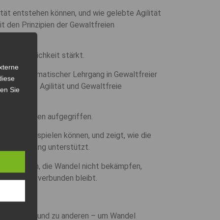
tät entstehen können, und wie gelebte Agilität
 den Prinzipien der Gewaltfreien
re Beweglichkeit stärkt.
xterne
s ein systematischer Lehrgang in Gewaltfreier
diese
n Welten – Agilität und Gewaltfreie
sen Sie
sforderungen aufgegriffen.
eine Rolle spielen können, und zeigt, wie die
ichen Umgang unterstützt.
 entstehen, die Wandel nicht bekämpfen,
irksam und verbunden bleibt.
u uns selbst und zu anderen – um Wandel