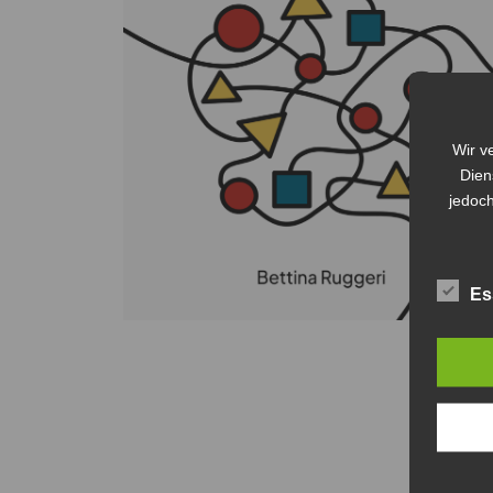
Wir v
Dien
jedoch
Es